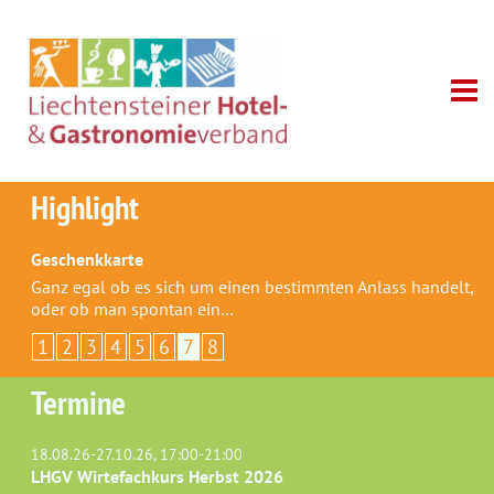
Highlight
Geschenkkarte
Ganz egal ob es sich um einen bestimmten Anlass handelt,
oder ob man spontan ein…
1
2
3
4
5
6
7
8
Termine
18.08.26-27.10.26, 17:00-21:00
LHGV Wirtefachkurs Herbst 2026