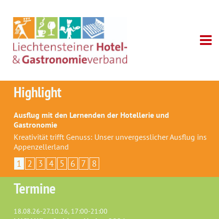
Highlight
Ausflug mit den Lernenden der Hotellerie und
Gastronomie
Kreativität trifft Genuss: Unser unvergesslicher Ausflug ins
Appenzellerland
1
2
3
4
5
6
7
8
Termine
18.08.26-27.10.26, 17:00-21:00