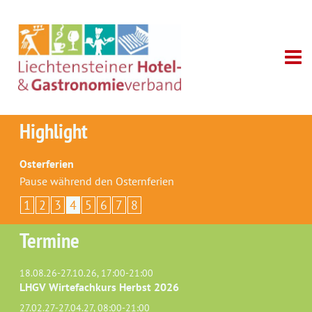
Highlight
Osterferien
Pause während den Osternferien
1
2
3
4
5
6
7
8
Termine
18.08.26-27.10.26, 17:00-21:00
LHGV Wirtefachkurs Herbst 2026
27.02.27-27.04.27, 08:00-21:00