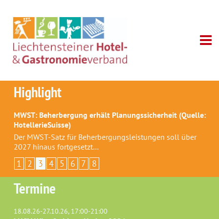
Highlight
MWST: Beherbergung erhält Planungssicherheit (Quelle:
HotellerieSuisse)
Der MWST-Satz für Beherbergungsleistungen soll über
2027 hinaus fortgesetzt…
1
2
3
4
5
6
7
8
Termine
18.08.26-27.10.26, 17:00-21:00