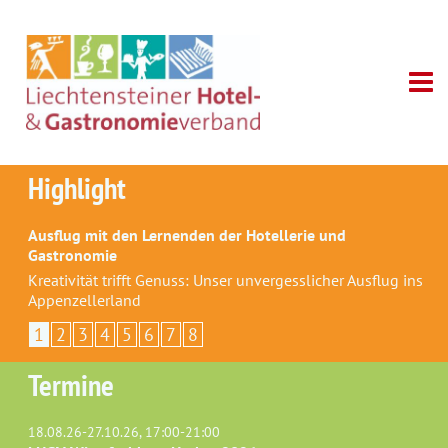
Highlight
Ausflug mit den Lernenden der Hotellerie und
Gastronomie
Kreativität trifft Genuss: Unser unvergesslicher Ausflug ins
Appenzellerland
1
2
3
4
5
6
7
8
Termine
18.08.26-27.10.26, 17:00-21:00