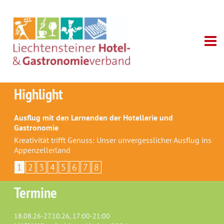
Highlight
Ausflug mit den Lernenden der Hotellerie und
Gastronomie
Kreativität trifft Genuss: Unser unvergesslicher Ausflug ins
Appenzellerland
1
2
3
4
5
6
7
8
Termine
18.08.26-27.10.26, 17:00-21:00