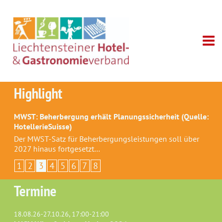
Highlight
MWST: Beherbergung erhält Planungssicherheit (Quelle:
HotellerieSuisse)
Der MWST-Satz für Beherbergungsleistungen soll über
2027 hinaus fortgesetzt…
1
2
3
4
5
6
7
8
Termine
18.08.26-27.10.26, 17:00-21:00