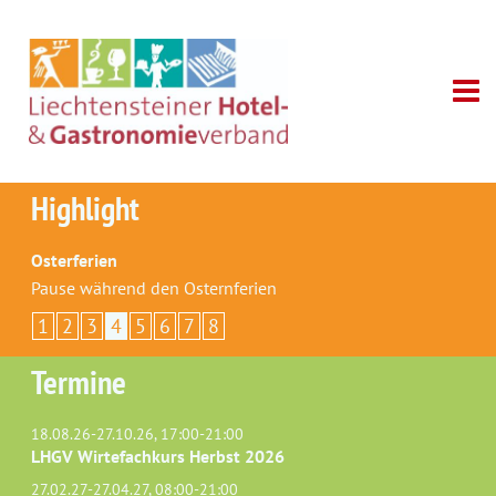
Highlight
Osterferien
Pause während den Osternferien
1
2
3
4
5
6
7
8
Termine
18.08.26-27.10.26, 17:00-21:00
LHGV Wirtefachkurs Herbst 2026
27.02.27-27.04.27, 08:00-21:00