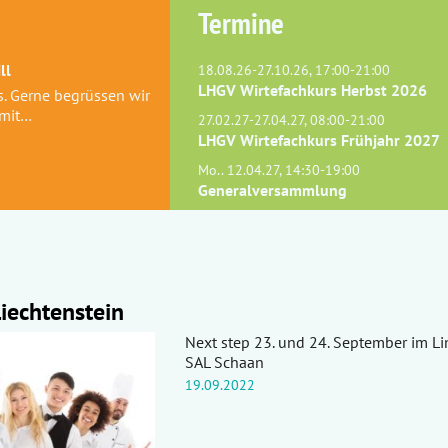
Termine
ll
18.08.26-27.10.26, 17:00-21:00
LHGV Wirtefachkurs Herbst 2026
s. Gerne begrüssen wir
 mit…
27.02.27-27.04.27, 08:00-21:00
LHGV Wirtefachkurs Frühjahr 2027
Mo.. 12.04.27, 14:30-19:00
Generalversammlung
Liechtenstein
Next step 23. und 24. September im L
SAL Schaan
19.09.2022