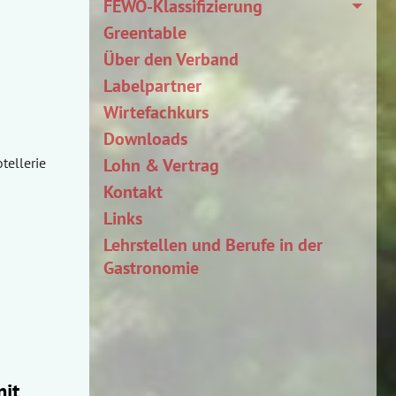
FEWO-Klassifizierung
Greentable
Über den Verband
Labelpartner
Wirtefachkurs
Downloads
tellerie
Lohn & Vertrag
Kontakt
Links
Lehrstellen und Berufe in der
Gastronomie
mit