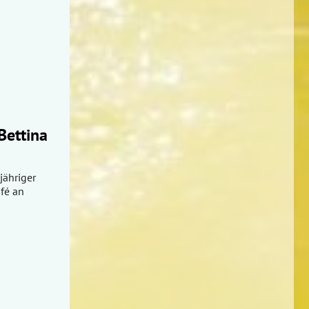
Bettina
jähriger
afé an