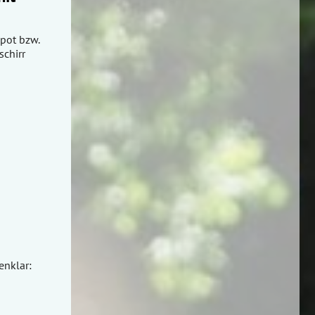
pot bzw.
chirr
enklar: