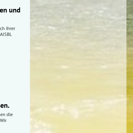
men und
ch ihrer
 AISBL
sen.
en die
 Wir