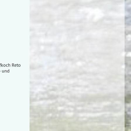
fkoch Reto
- und