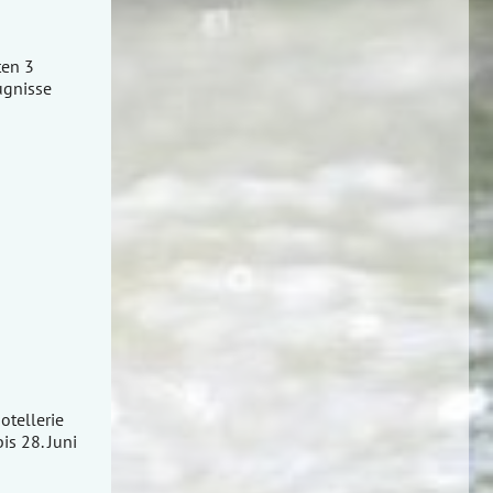
ten 3
ugnisse
otellerie
s 28. Juni