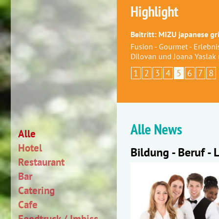
Highlight
Beitritt: MIZU japanese gri
Fusion - Gourmet - Erlebni
Dilovan und Joana Yaslak
1
2
3
4
5
6
7
8
Alle News
Alle
Hotel
Bildung - Beruf - 
Restaurant
Bar
Catering
Cafe
Foodtruck / Imbiss