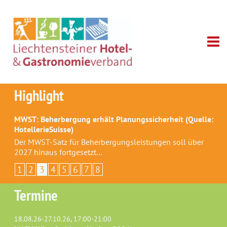
Highlight
MWST: Beherbergung erhält Planungssicherheit (Quelle:
HotellerieSuisse)
Der MWST-Satz für Beherbergungsleistungen soll über
2027 hinaus fortgesetzt…
1
2
3
4
5
6
7
8
Termine
18.08.26-27.10.26, 17:00-21:00