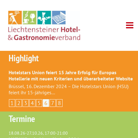
Highlight
Hotelstars Union feiert 15 Jahre Erfolg für Europas
Hotellerie mit neuen Kriterien und überarbeiteter Website
Brüssel, 16. Dezember 2024 – Die Hotelstars Union (HSU)
feiert ihr 15-jähriges…
1
2
3
4
5
6
7
8
Termine
18.08.26-27.10.26, 17:00-21:00