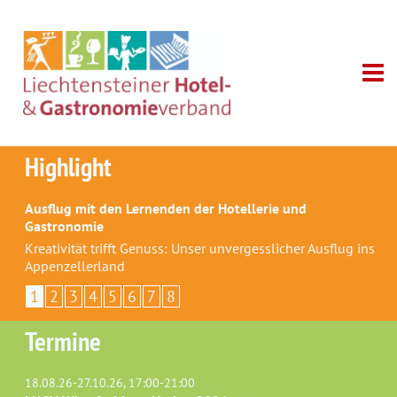
Highlight
Ausflug mit den Lernenden der Hotellerie und
Gastronomie
Kreativität trifft Genuss: Unser unvergesslicher Ausflug ins
Appenzellerland
1
2
3
4
5
6
7
8
Termine
18.08.26-27.10.26, 17:00-21:00