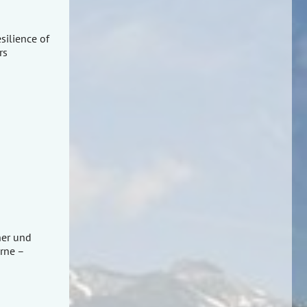
silience of
rs
her und
erne –