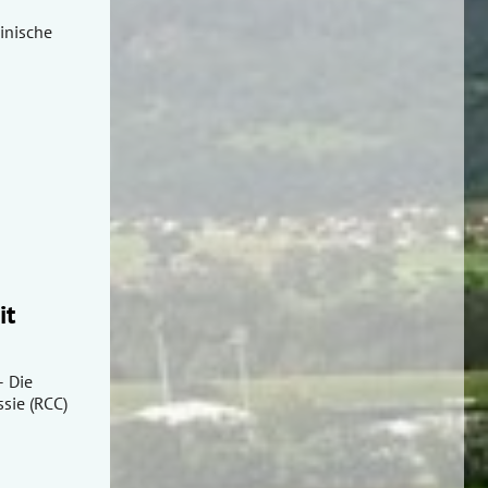
inische
it
– Die
sie (RCC)