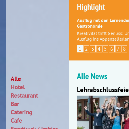
Highlight
Ausflug mit den Lernenden
Gastronomie
Kreativität trifft Genuss: 
Ausflug ins Appenzellerla
1
2
3
4
5
6
7
8
Alle News
Alle
Hotel
Lehrabschlussfei
Restaurant
Bar
Catering
Cafe
Foodtruck / Imbiss