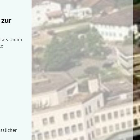
 zur
tars Union
te
esslicher