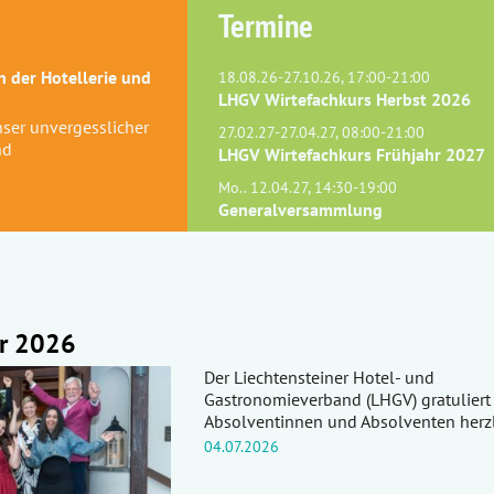
Termine
 der Hotellerie und
18.08.26-27.10.26, 17:00-21:00
LHGV Wirtefachkurs Herbst 2026
Unser unvergesslicher
27.02.27-27.04.27, 08:00-21:00
nd
LHGV Wirtefachkurs Frühjahr 2027
Mo.. 12.04.27, 14:30-19:00
Generalversammlung
er 2026
Der Liechtensteiner Hotel- und
Gastronomieverband (LHGV) gratuliert
Absolventinnen und Absolventen her
04.07.2026