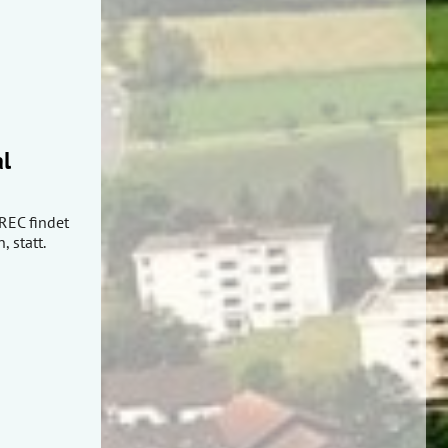
al
REC findet
 statt.