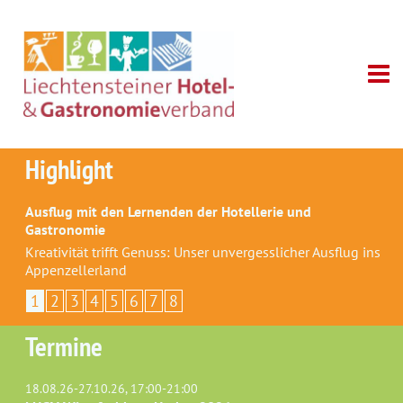
Highlight
Ausflug mit den Lernenden der Hotellerie und
Gastronomie
Kreativität trifft Genuss: Unser unvergesslicher Ausflug ins
Appenzellerland
1
2
3
4
5
6
7
8
Termine
18.08.26-27.10.26, 17:00-21:00