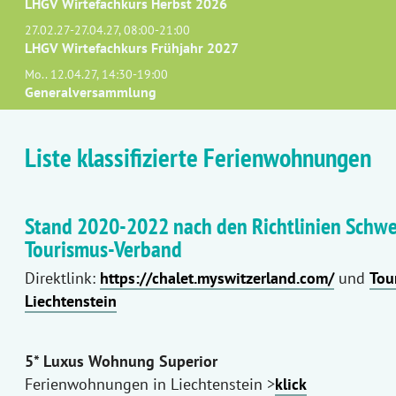
LHGV Wirtefachkurs Herbst 2026
27.02.27-27.04.27, 08:00-21:00
LHGV Wirtefachkurs Frühjahr 2027
Mo.. 12.04.27, 14:30-19:00
Generalversammlung
Liste klassifizierte Ferienwohnungen
Stand 2020-2022 nach den Richtlinien Schwe
Tourismus-Verband
Direktlink:
https://chalet.myswitzerland.com/
und
Tou
Liechtenstein
5* Luxus Wohnung Superior
Ferienwohnungen in Liechtenstein >
klick