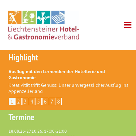
Highlight
Ausflug mit den Lernenden der Hotellerie und
Gastronomie
Kreativität trifft Genuss: Unser unvergesslicher Ausflug ins
Appenzellerland
1
2
3
4
5
6
7
8
Termine
18.08.26-27.10.26, 17:00-21:00