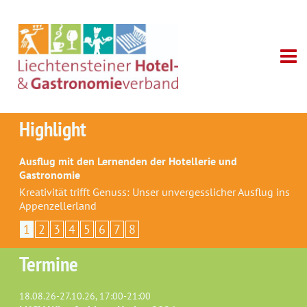
Highlight
Ausflug mit den Lernenden der Hotellerie und
Gastronomie
Kreativität trifft Genuss: Unser unvergesslicher Ausflug ins
Appenzellerland
1
2
3
4
5
6
7
8
Termine
18.08.26-27.10.26, 17:00-21:00