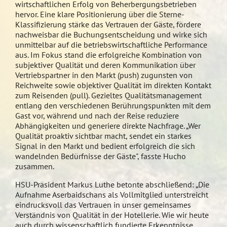
wirtschaftlichen Erfolg von Beherbergungsbetrieben
hervor. Eine klare Positionierung über die Sterne-
Klassifizierung stärke das Vertrauen der Gäste, fördere
nachweisbar die Buchungsentscheidung und wirke sich
unmittelbar auf die betriebswirtschaftliche Performance
aus. Im Fokus stand die erfolgreiche Kombination von
subjektiver Qualität und deren Kommunikation über
Vertriebspartner in den Markt (push) zugunsten von
Reichweite sowie objektiver Qualität im direkten Kontakt
zum Reisenden (pull). Gezieltes Qualitätsmanagement
entlang den verschiedenen Berührungspunkten mit dem
Gast vor, während und nach der Reise reduziere
Abhängigkeiten und generiere direkte Nachfrage. „Wer
Qualität proaktiv sichtbar macht, sendet ein starkes
Signal in den Markt und bedient erfolgreich die sich
wandelnden Bedürfnisse der Gäste", fasste Hucho
zusammen.
HSU-Präsident Markus Luthe betonte abschließend: „Die
Aufnahme Aserbaidschans als Vollmitglied unterstreicht
eindrucksvoll das Vertrauen in unser gemeinsames
Verständnis von Qualität in der Hotellerie. Wie wir heute
auch durch wissenschaftlich fundierte Erkenntnisse