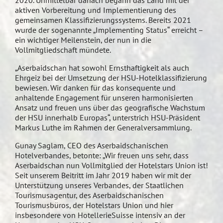
2020. Unmittelbar danach begann das Land mit der
aktiven Vorbereitung und Implementierung des
gemeinsamen Klassifizierungssystems. Bereits 2021
wurde der sogenannte „Implementing Status“ erreicht –
ein wichtiger Meilenstein, der nun in die
Vollmitgliedschaft mündete.
„Aserbaidschan hat sowohl Ernsthaftigkeit als auch
Ehrgeiz bei der Umsetzung der HSU-Hotelklassifizierung
bewiesen. Wir danken für das konsequente und
anhaltende Engagement für unseren harmonisierten
Ansatz und freuen uns über das geografische Wachstum
der HSU innerhalb Europas“, unterstrich HSU-Präsident
Markus Luthe im Rahmen der Generalversammlung.
Gunay Saglam, CEO des Aserbaidschanischen
Hotelverbandes, betonte: „Wir freuen uns sehr, dass
Aserbaidschan nun Vollmitglied der Hotelstars Union ist!
Seit unserem Beitritt im Jahr 2019 haben wir mit der
Unterstützung unseres Verbandes, der Staatlichen
Tourismusagentur, des Aserbaidschanischen
Tourismusbüros, der Hotelstars Union und hier
insbesondere von HotellerieSuisse intensiv an der