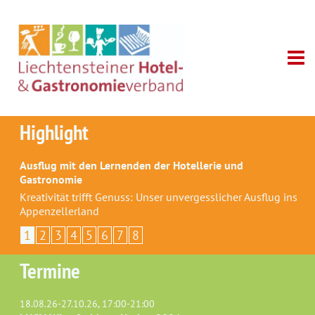
Highlight
Ausflug mit den Lernenden der Hotellerie und
Gastronomie
Kreativität trifft Genuss: Unser unvergesslicher Ausflug ins
Appenzellerland
1
2
3
4
5
6
7
8
Termine
18.08.26-27.10.26, 17:00-21:00