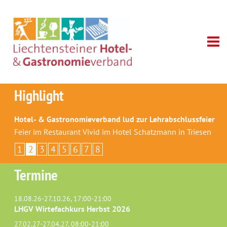
Highlight
Hotel- & Gastronomieverband lud zur Lehrabschlussfeier
Feier im Restaurant Vivid im Hotel Schatzmann in Triesen
1
2
3
4
5
6
7
8
Termine
18.08.26-27.10.26, 17:00-21:00
LHGV Wirtefachkurs Herbst 2026
27.02.27-27.04.27, 08:00-21:00