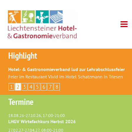
Highlight
Hotel- & Gastronomieverband lud zur Lehrabschlussfeier
Feier im Restaurant Vivid im Hotel Schatzmann in Triesen
1
2
3
4
5
6
7
8
Termine
18.08.26-27.10.26, 17:00-21:00
LHGV Wirtefachkurs Herbst 2026
27.02.27-27.04.27, 08:00-21:00