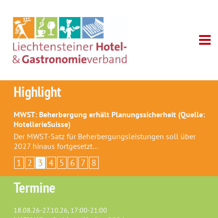
Highlight
MWST: Beherbergung erhält Planungssicherheit (Quelle:
HotellerieSuisse)
Der MWST-Satz für Beherbergungsleistungen soll über
2027 hinaus fortgesetzt…
1
2
3
4
5
6
7
8
Termine
18.08.26-27.10.26, 17:00-21:00