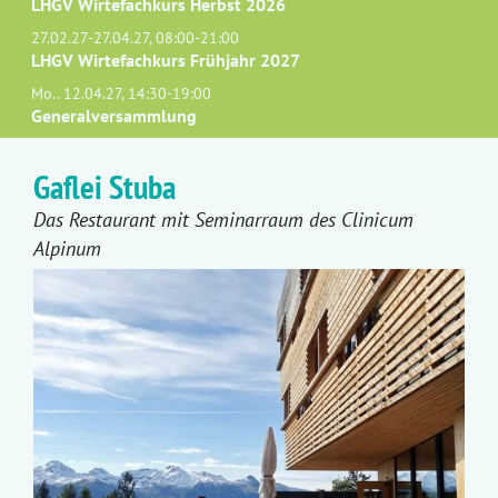
LHGV Wirtefachkurs Herbst 2026
27.02.27-27.04.27, 08:00-21:00
LHGV Wirtefachkurs Frühjahr 2027
Mo.. 12.04.27, 14:30-19:00
Generalversammlung
Gaflei Stuba
Das Restaurant mit Seminarraum des Clinicum
Alpinum