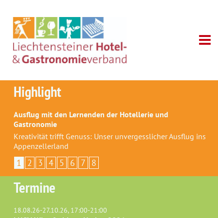
Highlight
Ausflug mit den Lernenden der Hotellerie und
Gastronomie
Kreativität trifft Genuss: Unser unvergesslicher Ausflug ins
Appenzellerland
1
2
3
4
5
6
7
8
Termine
18.08.26-27.10.26, 17:00-21:00