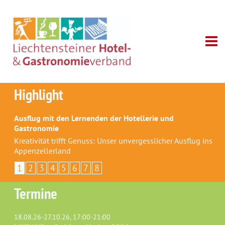
Highlight
Ausflug mit den Lernenden der Hotellerie und
Gastronomie
Kreativität trifft Genuss: Unser unvergesslicher Ausflug ins
Appenzellerland
1
2
3
4
5
6
7
8
Termine
18.08.26-27.10.26, 17:00-21:00