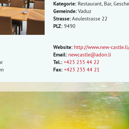
Kategorie:
Restaurant, Bar, Gesch
Gemeinde:
Vaduz
Strasse:
Aeulestrasse 22
PLZ:
9490
Website:
http://www.new-castle.li
Email:
newcastle@adon.li
hr
Tel.:
+423 233 44 22
en
Fax:
+423 233 44 21