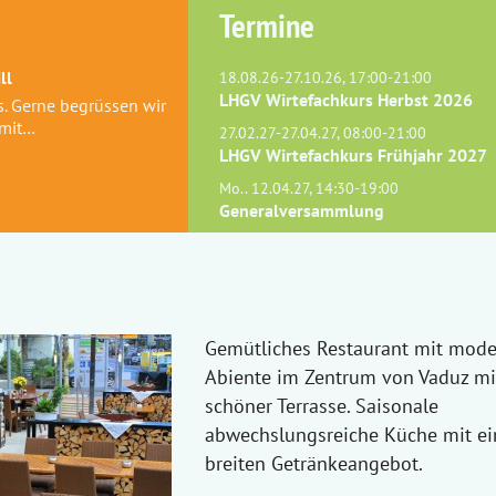
Termine
ll
18.08.26-27.10.26, 17:00-21:00
LHGV Wirtefachkurs Herbst 2026
s. Gerne begrüssen wir
 mit…
27.02.27-27.04.27, 08:00-21:00
LHGV Wirtefachkurs Frühjahr 2027
Mo.. 12.04.27, 14:30-19:00
Generalversammlung
Gemütliches Restaurant mit mod
Abiente im Zentrum von Vaduz mi
schöner Terrasse. Saisonale
abwechslungsreiche Küche mit e
breiten Getränkeangebot.