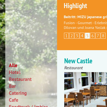
Highlight
Beitritt: MIZU japanese gri
Fusion - Gourmet - Erlebni
Dilovan und Joana Yaslak
1
2
3
4
5
6
7
8
New Castle
Alle
Restaurant
Hotel
Restaurant
Bar
Catering
Cafe
Foodtruck / Imbiss