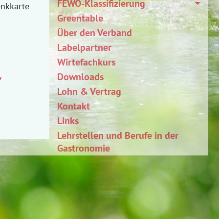
FEWO-Klassifizierung
enkkarte
Greentable
Über den Verband
Labelpartner
Wirtefachkurs
Downloads
/
Lohn & Vertrag
Kontakt
Links
Lehrstellen und Berufe in der
Gastronomie