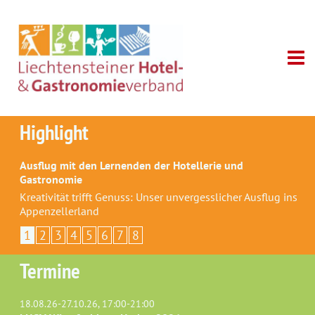
Highlight
Ausflug mit den Lernenden der Hotellerie und
Gastronomie
Kreativität trifft Genuss: Unser unvergesslicher Ausflug ins
Appenzellerland
1
2
3
4
5
6
7
8
Termine
18.08.26-27.10.26, 17:00-21:00