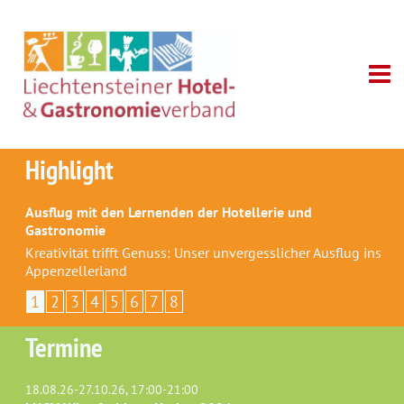
Highlight
Ausflug mit den Lernenden der Hotellerie und
Gastronomie
Kreativität trifft Genuss: Unser unvergesslicher Ausflug ins
Appenzellerland
1
2
3
4
5
6
7
8
Termine
18.08.26-27.10.26, 17:00-21:00