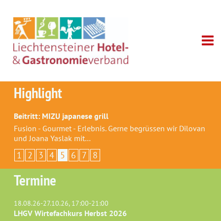
Highlight
Beitritt: MIZU japanese grill
Fusion - Gourmet - Erlebnis. Gerne begrüssen wir Dilovan
und Joana Yaslak mit…
1
2
3
4
5
6
7
8
Termine
18.08.26-27.10.26, 17:00-21:00
LHGV Wirtefachkurs Herbst 2026