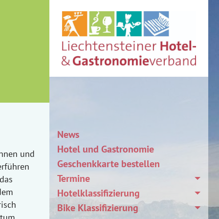
News
Hotel und Gastronomie
annen und
Geschenkkarte bestellen
erführen
Termine
 das
 dem
Hotelklassifizierung
risch
Bike Klassifizierung
ntum