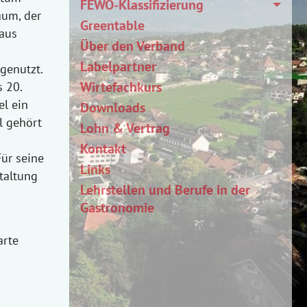
FEWO-Klassifizierung
aum, der
Greentable
aus
Über den Verband
Labelpartner
genutzt.
Wirtefachkurs
 20.
l ein
Downloads
l gehört
Lohn & Vertrag
Kontakt
Für seine
Links
taltung
Lehrstellen und Berufe in der
Gastronomie
arte