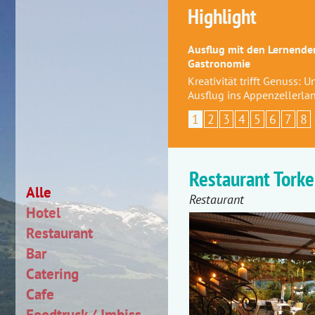
Highlight
Ausflug mit den Lernenden
Gastronomie
Kreativität trifft Genuss: 
Ausflug ins Appenzellerla
1
2
3
4
5
6
7
8
Restaurant Torke
Alle
Restaurant
Hotel
Restaurant
Bar
Catering
Cafe
Foodtruck / Imbiss