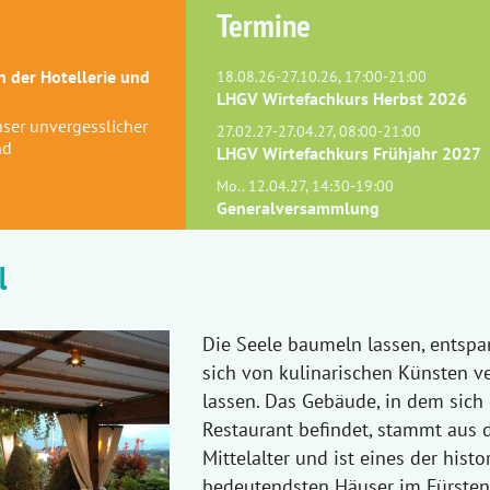
Termine
 der Hotellerie und
18.08.26-27.10.26, 17:00-21:00
LHGV Wirtefachkurs Herbst 2026
Unser unvergesslicher
27.02.27-27.04.27, 08:00-21:00
nd
LHGV Wirtefachkurs Frühjahr 2027
Mo.. 12.04.27, 14:30-19:00
Generalversammlung
l
Die Seele baumeln lassen, entsp
sich von kulinarischen Künsten v
lassen. Das Gebäude, in dem sich
Restaurant befindet, stammt aus
Mittelalter und ist eines der histo
bedeutendsten Häuser im Fürste