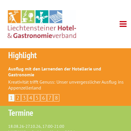
Highlight
Ausflug mit den Lernenden der Hotellerie und
Gastronomie
Kreativität trifft Genuss: Unser unvergesslicher Ausflug ins
Appenzellerland
1
2
3
4
5
6
7
8
Termine
18.08.26-27.10.26, 17:00-21:00