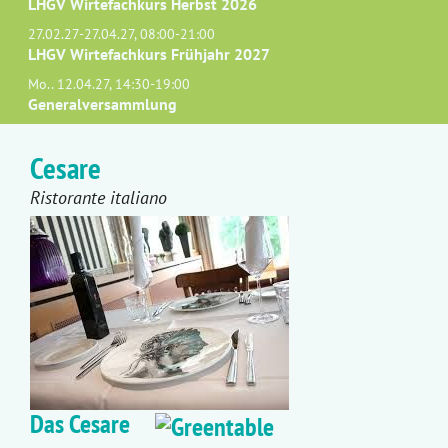
LHGV Wirtefachkurs Herbst 2026
27.02.27-27.04.27, 08:00-21:00
LHGV Wirtefachkurs Frühjahr 2027
Mo.. 12.04.27, 14:30-19:00
Generalversammlung
Cesare
Ristorante italiano
Das Cesare