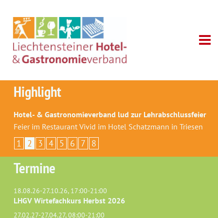
Highlight
Hotel- & Gastronomieverband lud zur Lehrabschlussfeier
Feier im Restaurant Vivid im Hotel Schatzmann in Triesen
1
2
3
4
5
6
7
8
Termine
18.08.26-27.10.26, 17:00-21:00
LHGV Wirtefachkurs Herbst 2026
27.02.27-27.04.27, 08:00-21:00