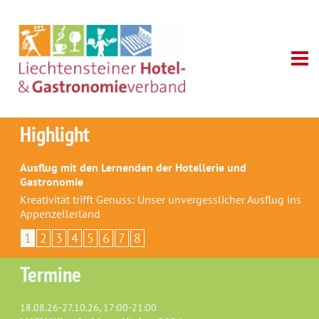
Highlight
Ausflug mit den Lernenden der Hotellerie und
Gastronomie
Kreativität trifft Genuss: Unser unvergesslicher Ausflug ins
Appenzellerland
1
2
3
4
5
6
7
8
Termine
18.08.26-27.10.26, 17:00-21:00