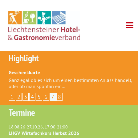
Highlight
Geschenkkarte
Ganz egal ob es sich um einen bestimmten Anlass handelt,
oder ob man spontan ein…
1
2
3
4
5
6
7
8
Termine
18.08.26-27.10.26, 17:00-21:00
LHGV Wirtefachkurs Herbst 2026