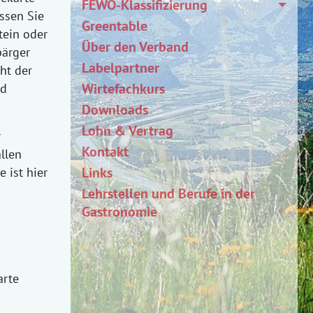
FEWO-Klassifizierung
ssen Sie
Greentable
tein oder
Über den Verband
bärger
Labelpartner
ht der
Wirtefachkurs
nd
Downloads
Lohn & Vertrag
r
Kontakt
allen
Links
 ist hier
Lehrstellen und Berufe in der
Gastronomie
arte