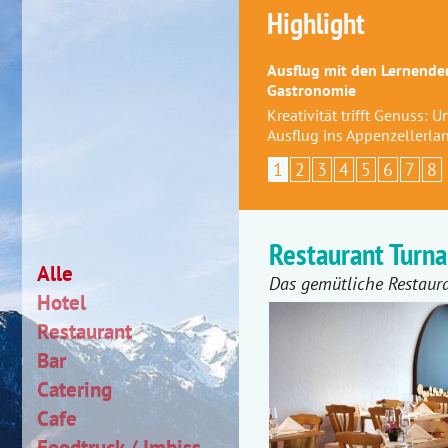
Highlight
Ausflug mit den Lernenden
Gastronomie
Kreativität trifft Genuss: 
Ausflug ins Appenzellerla
1
2
3
4
5
6
7
8
Restaurant Turna
Alle
Das gemütliche Restaura
Hotel
Restaurant
Bar
Catering
Cafe
Foodtruck / Imbiss