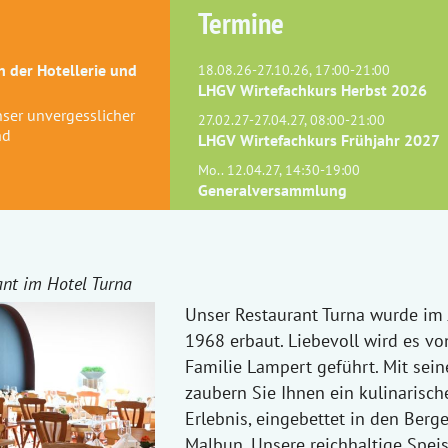
Termine
 der Hotellerie und
18.08.26-27.10.26, 17:00-21:00
LHGV Wirtefachkurs Herbst 2026
Unser unvergesslicher
27.02.27-27.04.27, 08:00-21:00
nd
LHGV Wirtefachkurs Frühjahr 2027
Mo.. 12.04.27, 14:30-19:00
Generalversammlung
nt im Hotel Turna
Unser Restaurant Turna wurde im 
1968 erbaut. Liebevoll wird es vo
Familie Lampert geführt. Mit se
zaubern Sie Ihnen ein kulinarisch
Erlebnis, eingebettet in den Berg
Malbun. Unsere reichhaltige Spei