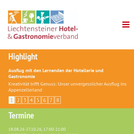
Highlight
Ausflug mit den Lernenden der Hotellerie und
Gastronomie
Kreativität trifft Genuss: Unser unvergesslicher Ausflug ins
Appenzellerland
1
2
3
4
5
6
7
8
Termine
18.08.26-27.10.26, 17:00-21:00