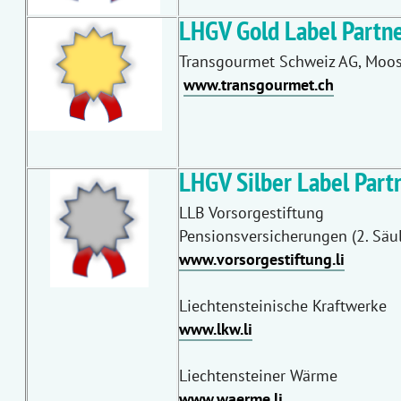
LHGV Gold Label Partne
Transgourmet Schweiz AG, Moo
www.transgourmet.ch
LHGV Silber Label Part
LLB Vorsorgestiftung
Pensionsversicherungen (2. Säul
www.vorsorgestiftung.li
Liechtensteinische Kraftwerke
www.lkw.li
Liechtensteiner Wärme
www.waerme.li