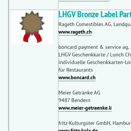
LHGV Bronze Label Part
Rageth Comestibles AG, Landqu
www.rageth.ch
boncard payment & service ag,
LHGV Geschenkkarte / Lunch C
individuelle Geschenkkarten-L
für Restaurants
www.boncard.ch
Meier Getränke AG
9487 Bendern
www.meier-getraenke.li
fritz-Kulturgüter GmbH, Hambu
www.fritz-kola.de