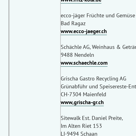
ecco-jäger Früchte und Gemüse
Bad Ragaz
www.ecco-jaeger.ch
Schächle AG, Weinhaus & Geträ
9488 Nendeln
www.schaechle.com
Grischa Gastro Recycling AG
Grünabführ und Speisereste-En
CH-7304 Maienfeld
www,grischa-gr.ch
Sitewalk Est. Daniel Preite,
Im Alten Riet 153
LI-9494 Schaan