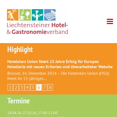
Highlight
Hotelstars Union feiert 15 Jahre Erfolg für Europas
Hotellerie mit neuen Kriterien und überarbeiteter Website
Brüssel, 16. Dezember 2024 – Die Hotelstars Union (HSU)
feiert ihr 15-jähriges…
1
2
3
4
5
6
7
8
Termine
18.08.26-27.10.26, 17:00-21:00