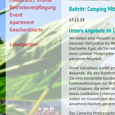
Betriebsverpflegung
Beitritt: Camping Mi
Event
17.12.23
Apartment
Geschenkkarte
Unsere Angebote im Ü
Wir bieten eine Vielzahl 
darunter Stellplätze für
Labelpartner
Dachzelte. Egal, ob Sie m
eines unserer Mietobjekte
passende Angebot.
Unser Gästehaus bietet g
Reisende, die den Komfor
Sie eine komplette Ausst
Ferienwohnungen zur Verfü
und Gruppen, die einen lä
etwas rustikalere Erfahru
mitten im Grünen und doch
Annehmlichkeiten unseres
Das Camping Mittagsspitze 