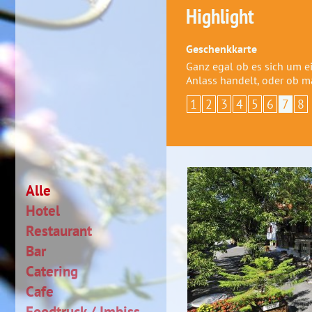
Highlight
Geschenkkarte
Ganz egal ob es sich um 
Anlass handelt, oder ob 
1
2
3
4
5
6
7
8
Alle
Hotel
Restaurant
Bar
Catering
Cafe
Foodtruck / Imbiss