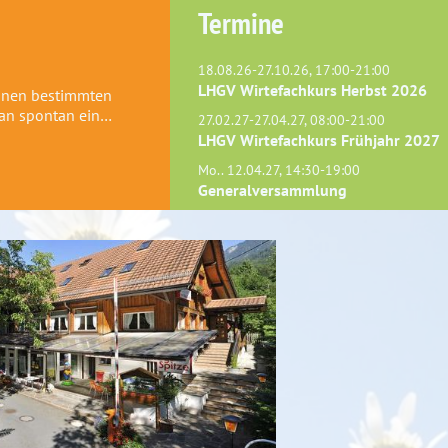
Termine
18.08.26-27.10.26, 17:00-21:00
LHGV Wirtefachkurs Herbst 2026
einen bestimmten
man spontan ein…
27.02.27-27.04.27, 08:00-21:00
LHGV Wirtefachkurs Frühjahr 2027
Mo.. 12.04.27, 14:30-19:00
Generalversammlung