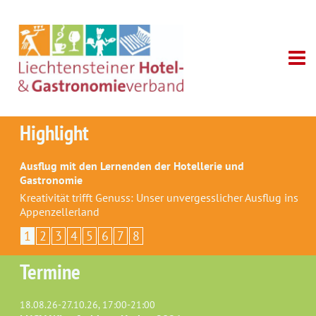
Highlight
Ausflug mit den Lernenden der Hotellerie und
Gastronomie
Kreativität trifft Genuss: Unser unvergesslicher Ausflug ins
Appenzellerland
1
2
3
4
5
6
7
8
Termine
18.08.26-27.10.26, 17:00-21:00