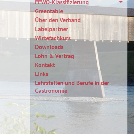
FEWO-Klassifizierung
Greentable
Über den Verband
Labelpartner
Wirtefachkurs
Downloads
Lohn & Vertrag
Kontakt
Links
Lehrstellen und Berufe in der
Gastronomie