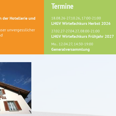
Termine
 der Hotellerie und
18.08.26-27.10.26, 17:00-21:00
LHGV Wirtefachkurs Herbst 2026
Unser unvergesslicher
27.02.27-27.04.27, 08:00-21:00
nd
LHGV Wirtefachkurs Frühjahr 2027
Mo.. 12.04.27, 14:30-19:00
Generalversammlung