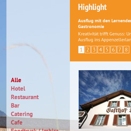
Highlight
Ausflug mit den Lernenden
Gastronomie
Kreativität trifft Genuss: 
Ausflug ins Appenzellerla
1
2
3
4
5
6
7
8
Alle
Hotel
Restaurant
Bar
Catering
Cafe
Foodtruck / Imbiss