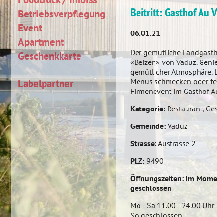
Beitritt: Gasthof Au 
Betriebsverpflegung
Event
06.01.21
Apartment
Der gemütliche Landgastho
Geschenkkarte
«Beizen» von Vaduz. Genie
gemütlicher Atmosphäre. L
Menüs schmecken oder feie
Labelpartner
Firmenevent im Gasthof A
Kategorie:
Restaurant, Ge
Gemeinde:
Vaduz
Strasse:
Austrasse 2
PLZ:
9490
Öffnungszeiten: Im Mome
geschlossen
Mo - Sa 11.00 - 24.00 Uhr
So geschlossen