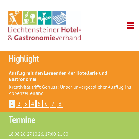
Highlight
Ausflug mit den Lernenden der Hotellerie und
Gastronomie
Kreativität trifft Genuss: Unser unvergesslicher Ausflug ins
Appenzellerland
1
2
3
4
5
6
7
8
Termine
18.08.26-27.10.26, 17:00-21:00