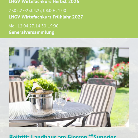
LHGV Wirtefachkurs Herbst 2026
27.02.27-27.04.27, 08:00-21:00
LHGV Wirtefachkurs Frühjahr 2027
Mo.. 12.04.27, 14:30-19:00
Generalversammlung
Beitritt: Landhaus am Giessen **Superior,