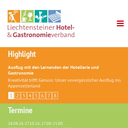
Highlight
Ausflug mit den Lernenden der Hotellerie und
Gastronomie
Kreativität trifft Genuss: Unser unvergesslicher Ausflug ins
Appenzellerland
1
2
3
4
5
6
7
8
Termine
18.08.26-27.10.26, 17:00-21:00