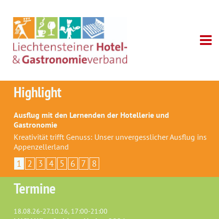
Highlight
Ausflug mit den Lernenden der Hotellerie und
Gastronomie
Kreativität trifft Genuss: Unser unvergesslicher Ausflug ins
Appenzellerland
1
2
3
4
5
6
7
8
Termine
18.08.26-27.10.26, 17:00-21:00