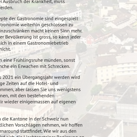
ei Ausbruch der Krankheit, muss
werden.
epte der Gastronomie sind eingespielt
stronomie weiterhin geschlossen zu
einzuschränken macht keinen Sinn mehr.
r Bevölkerung ist gross, so kann jeder
 sich in einem Gastronomiebetrieb
nicht.
 in eine Frühlingsruhe münden, sonst
anche ein Erwachen mit Schrecken.
ss 2021 ein Übergangsjahr werden wird
ge Zeiten auf die Hotel- und
mmen, aber lassen Sie uns wenigstens
fnen, mit den bestehenden
ir wieder einigermassen auf eigenen
 die Kantone in der Schweiz nun
tlichen Vorschlägen nehmen, wir hoffen
rnaround stattfindet. Wie wir aus den