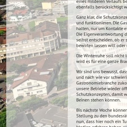
eines milderen Verlaufs b
ebenfalls berücksichtigt 
Ganz klar, die Schutzkonz
und funktionieren. Die Ga
halten, nur um Kontakte 
Die Eigenverantwortung de
selbst entscheiden, ob er
bewirten lassen will oder 
Die Winterruhe soll nicht
wird es für eine ganze Br
Wir sind uns bewusst, da
und nach wie vor schwieri
Gastronomiebranche zuko
unsere Betriebe wieder öf
Schutzkonzepten, damit w
Beinen stehen können.
Bis nächste Woche können
Stellung zu den bundesrä
nun, dass hier noch ein Tu