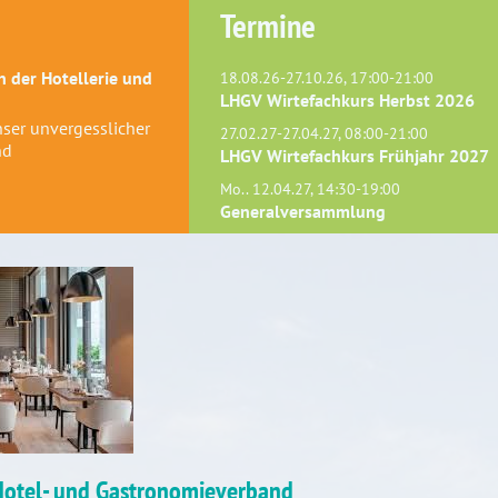
Termine
 der Hotellerie und
18.08.26-27.10.26, 17:00-21:00
LHGV Wirtefachkurs Herbst 2026
Unser unvergesslicher
27.02.27-27.04.27, 08:00-21:00
nd
LHGV Wirtefachkurs Frühjahr 2027
Mo.. 12.04.27, 14:30-19:00
Generalversammlung
 Hotel- und Gastronomieverband