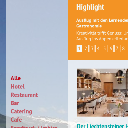
Highlight
Ausflug mit den Lernenden
Gastronomie
Kreativität trifft Genuss: 
Ausflug ins Appenzellerla
1
2
3
4
5
6
7
8
Alle
Hotel
Restaurant
Bar
Catering
Cafe
Der Liechtensteiner
Foodtruck / Imbiss