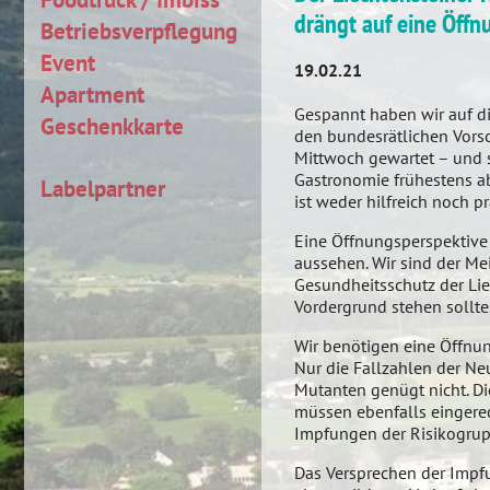
drängt auf eine Öffn
Betriebsverpflegung
Event
19.02.21
Apartment
Gespannt haben wir auf di
Geschenkkarte
den bundesrätlichen Vors
Mittwoch gewartet – und s
Gastronomie frühestens ab
Labelpartner
ist weder hilfreich noch pr
Eine Öffnungsperspektive
aussehen. Wir sind der Me
Gesundheitsschutz der Li
Vordergrund stehen sollte,
Wir benötigen eine Öffnun
Nur die Fallzahlen der N
Mutanten genügt nicht. Di
müssen ebenfalls eingere
Impfungen der Risikogrup
Das Versprechen der Impf