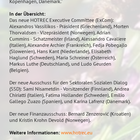
Kopenhagen, Dänemark.“
In der Übersicht:
Das neue HOTREC Executive Committee (ExCom):
Alexandros Vassilikos - Präsident (Griechenland), Morten
Thorvaldsen - Vizepräsident (Norwegen), Adrian
Cummins - Schatzmeister (Irland), Alessandro Cavaliere
(Italien), Alexandre Archier (Frankreich), Fedja Pobegajlo
(Slowenien), Hans Kant (Niederlande), Elisabeth
Haglund (Schweden), Maria Schreiner (Österreich),
Markus Luthe (Deutschland), und Ludo Geurden
(Belgien).
Der neue Ausschuss für den Sektoralen Sozialen Dialog
(SSD): Sami Nisametdin - Vorsitzender (Finnland), Andrea
Chiriatti (Italien), Fatima Hollander (Schweden), Emilio
Gallego Zuazo (Spanien), und Karina Lafrenz (Dänemark).
Der neue Finanzausschuss: Bernard Zenzerović (Kroatien)
und Kristin Krohn Devold (Norwegen).
Weitere Informationen:
www.hotrec.eu