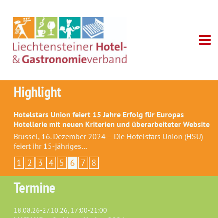
Highlight
Hotelstars Union feiert 15 Jahre Erfolg für Europas
Hotellerie mit neuen Kriterien und überarbeiteter Website
Brüssel, 16. Dezember 2024 – Die Hotelstars Union (HSU)
feiert ihr 15-jähriges…
1
2
3
4
5
6
7
8
Termine
18.08.26-27.10.26, 17:00-21:00