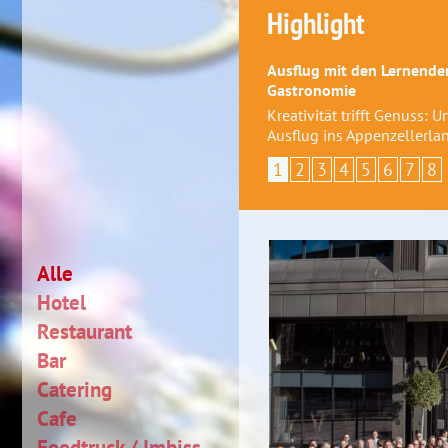
Highlight
Ausflug mit den Lernenden
Gastronomie
Kreativität trifft Genuss: 
Ausflug ins Appenzellerla
1
2
3
4
5
6
7
8
Alle
Hotel
Restaurant
Bar
Catering
Cafe
Foodtruck / Imbiss