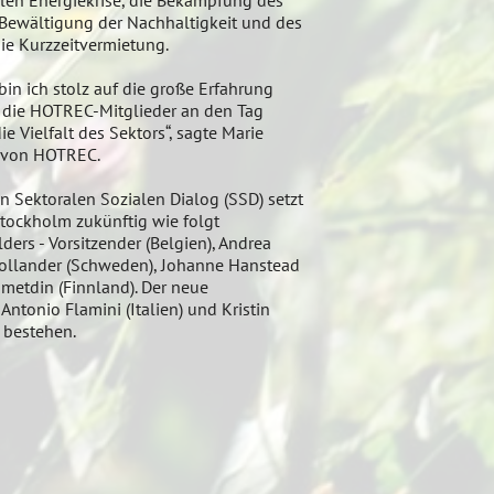
len Energiekrise, die Bekämpfung des
 Bewältigung der Nachhaltigkeit und des
ie Kurzzeitvermietung.
 bin ich stolz auf die große Erfahrung
die HOTREC-Mitglieder an den Tag
ie Vielfalt des Sektors“, sagte Marie
n von HOTREC.
n Sektoralen Sozialen Dialog (SSD) setzt
tockholm zukünftig wie folgt
rs - Vorsitzender (Belgien), Andrea
a Hollander (Schweden), Johanne Hanstead
metdin (Finnland). Der neue
ntonio Flamini (Italien) und Kristin
 bestehen.