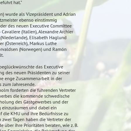
führt hat."
n) wurde als Vizepräsident und Adrian
atzmeister ebenso einstimmig
ieder des neuen Executive Committee
avaliere (Italien), Alexandre Archier
ts (Niederlande), Elisabeth Haglund
er (Österreich), Markus Luthe
horvaldsen (Norwegen) und Ramón
t.
 beglückwünschte das Executive
ng des neuen Präsidenten zu seiner
ine enge Zusammenarbeit in der
s zum Jahresende.
holm forderten die führenden Vertreter
werbes die kommende schwedische
Erholung des Gastgewerbes und der
 einzuräumen und dabei ein
 die KMU und ihre Bedürfnisse zu
 zwei Tagen haben die Vertreter der
ber ihre Prioritäten beraten, wie z. B.