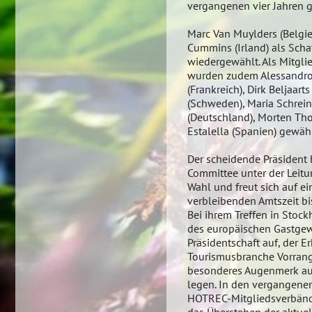
vergangenen vier Jahren ge
Marc Van Muylders (Belgie
Cummins (Irland) als Sch
wiedergewählt. Als Mitgl
wurden zudem Alessandro C
(Frankreich), Dirk Beljaar
(Schweden), Maria Schrein
(Deutschland), Morten T
Estalella (Spanien) gewähl
Der scheidende Präsident
Committee unter der Leitu
Wahl und freut sich auf e
verbleibenden Amtszeit bi
Bei ihrem Treffen in Stock
des europäischen Gastge
Präsidentschaft auf, der 
Tourismusbranche Vorrang
besonderes Augenmerk auf
legen. In den vergangenen
HOTREC-Mitgliedsverbände ü