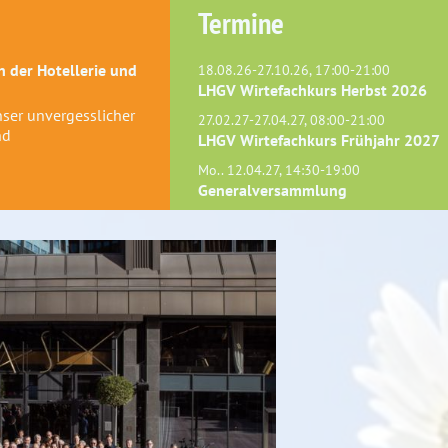
Termine
 der Hotellerie und
18.08.26-27.10.26, 17:00-21:00
LHGV Wirtefachkurs Herbst 2026
Unser unvergesslicher
27.02.27-27.04.27, 08:00-21:00
nd
LHGV Wirtefachkurs Frühjahr 2027
Mo.. 12.04.27, 14:30-19:00
Generalversammlung