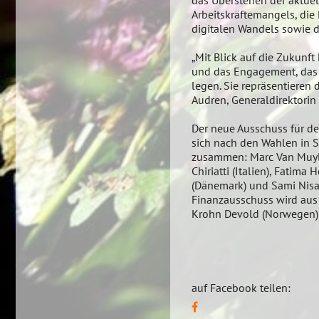
das Überstehen der aktuel
Arbeitskräftemangels, die
digitalen Wandels sowie d
„Mit Blick auf die Zukunft
und das Engagement, das 
legen. Sie repräsentieren d
Audren, Generaldirektori
Der neue Ausschuss für de
sich nach den Wahlen in S
zusammen: Marc Van Muylde
Chiriatti (Italien), Fatim
(Dänemark) und Sami Nisa
Finanzausschuss wird aus A
Krohn Devold (Norwegen)
auf Facebook teilen: