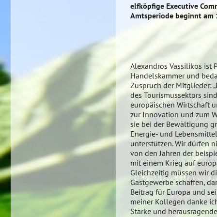
elfköpfige Executive Com
Amtsperiode beginnt am 1
Alexandros Vassilikos ist 
Handelskammer und bedan
Zuspruch der Mitglieder:
des Tourismussektors sind
europäischen Wirtschaft u
zur Innovation und zum W
sie bei der Bewältigung g
Energie- und Lebensmittel
unterstützen. Wir dürfen 
von den Jahren der beisp
mit einem Krieg auf europ
Gleichzeitig müssen wir d
Gastgewerbe schaffen, dam
Beitrag für Europa und se
meiner Kollegen danke ich
Stärke und herausragende