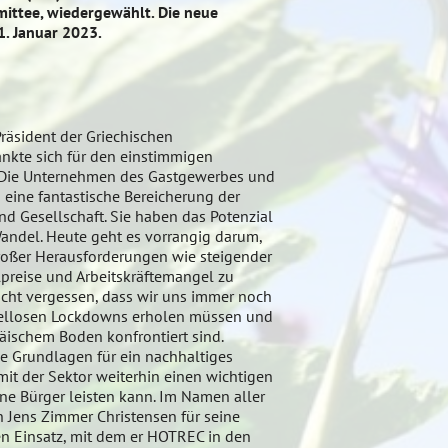
mittee, wiedergewählt. Die neue
. Januar 2023.
Präsident der Griechischen
kte sich für den einstimmigen
 „Die Unternehmen des Gastgewerbes und
 eine fantastische Bereicherung der
nd Gesellschaft. Sie haben das Potenzial
andel. Heute geht es vorrangig darum,
roßer Herausforderungen wie steigender
preise und Arbeitskräftemangel zu
nicht vergessen, dass wir uns immer noch
iellosen Lockdowns erholen müssen und
äischem Boden konfrontiert sind.
ie Grundlagen für ein nachhaltiges
it der Sektor weiterhin einen wichtigen
ine Bürger leisten kann. Im Namen aller
 Jens Zimmer Christensen für seine
n Einsatz, mit dem er HOTREC in den