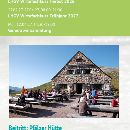
LHGV Wirtefachkurs Herbst 2026
27.02.27-27.04.27, 08:00-21:00
LHGV Wirtefachkurs Frühjahr 2027
Mo.. 12.04.27, 14:30-19:00
Generalversammlung
Beitritt: Pfälzer Hütte