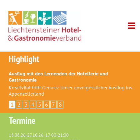
Highlight
Ausflug mit den Lernenden der Hotellerie und
Gastronomie
Kreativität trifft Genuss: Unser unvergesslicher Ausflug ins
Appenzellerland
1
2
3
4
5
6
7
8
Termine
18.08.26-27.10.26, 17:00-21:00