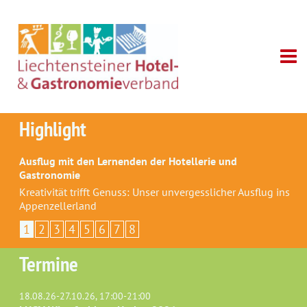
Highlight
Ausflug mit den Lernenden der Hotellerie und
Gastronomie
Kreativität trifft Genuss: Unser unvergesslicher Ausflug ins
Appenzellerland
1
2
3
4
5
6
7
8
Termine
18.08.26-27.10.26, 17:00-21:00