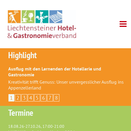
Highlight
Ausflug mit den Lernenden der Hotellerie und
Gastronomie
Kreativität trifft Genuss: Unser unvergesslicher Ausflug ins
Appenzellerland
1
2
3
4
5
6
7
8
Termine
18.08.26-27.10.26, 17:00-21:00