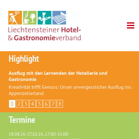
Highlight
Ausflug mit den Lernenden der Hotellerie und
Gastronomie
Kreativität trifft Genuss: Unser unvergesslicher Ausflug ins
Appenzellerland
1
2
3
4
5
6
7
8
Termine
18.08.26-27.10.26, 17:00-21:00