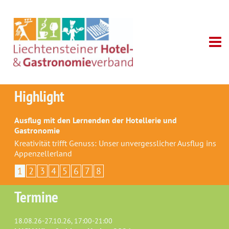
Highlight
Ausflug mit den Lernenden der Hotellerie und
Gastronomie
Kreativität trifft Genuss: Unser unvergesslicher Ausflug ins
Appenzellerland
1
2
3
4
5
6
7
8
Termine
18.08.26-27.10.26, 17:00-21:00