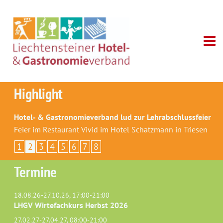
Highlight
Hotel- & Gastronomieverband lud zur Lehrabschlussfeier
Feier im Restaurant Vivid im Hotel Schatzmann in Triesen
1
2
3
4
5
6
7
8
Termine
18.08.26-27.10.26, 17:00-21:00
LHGV Wirtefachkurs Herbst 2026
27.02.27-27.04.27, 08:00-21:00