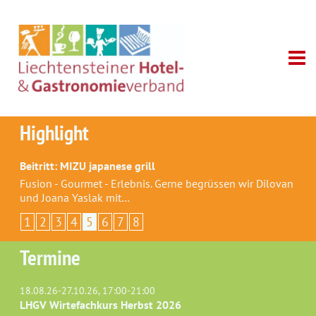
Highlight
Beitritt: MIZU japanese grill
Fusion - Gourmet - Erlebnis. Gerne begrüssen wir Dilovan
und Joana Yaslak mit…
1
2
3
4
5
6
7
8
Termine
18.08.26-27.10.26, 17:00-21:00
LHGV Wirtefachkurs Herbst 2026